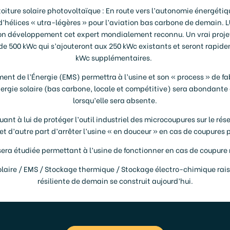
oiture solaire photovoltaïque : En route vers l’autonomie énergéti
d’hélices « utra-légères » pour l’aviation bas carbone de demain.
 développement cet expert mondialement reconnu. Un vrai projet
 500 kWc qui s’ajouteront aux 250 kWc existants et seront rapid
kWc supplémentaires.
t de l’Énergie (EMS) permettra à l’usine et son « process » de f
nergie solaire (bas carbone, locale et compétitive) sera abondant
lorsqu’elle sera absente.
nt à lui de protéger l’outil industriel des microcoupures sur le rés
 et d’autre part d’arrêter l’usine « en douceur » en cas de coupures 
sera étudiée permettant à l’usine de fonctionner en cas de coupure
olaire / EMS / Stockage thermique / Stockage électro-chimique rais
résiliente de demain se construit aujourd’hui.