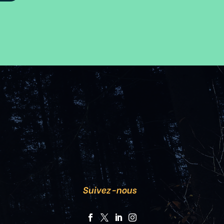
Suivez-nous



