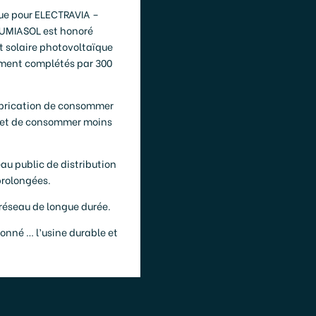
que pour ELECTRAVIA –
 LUMIASOL est honoré
 solaire photovoltaïque
ement complétés par 300
abrication de consommer
e et de consommer moins
eau public de distribution
prolongées.
 réseau de longue durée.
onné … l’usine durable et