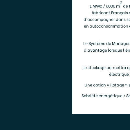
2
1 MWc / 6000 m
de t
fabricant Français 
d’accompagner dans son
en autoconsommation de
Le Système de Managemen
d’avantage lorsque l’é
Le stockage permettra qua
électrique
Une option « ilotage » 
Sobriété énergétique / S